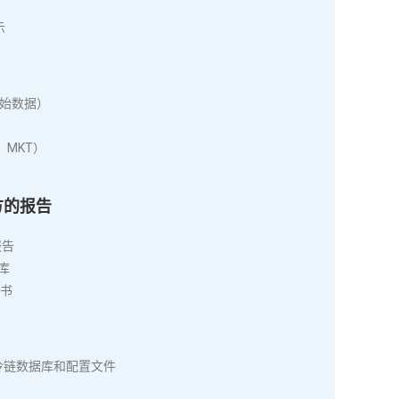
示
原始数据）
MKT）
地方的报告
报告
据库
认书
问冷链数据库和配置文件