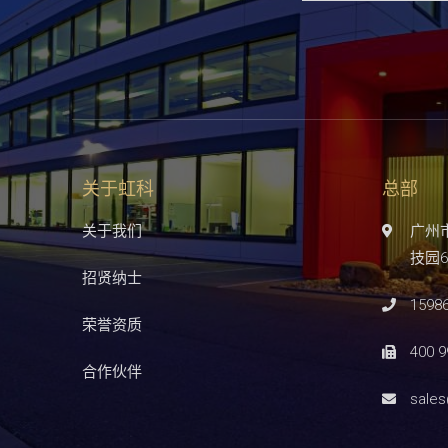
关于虹科
总部
关于我们
广州
技园6
招贤纳士
1598
荣誉资质
400 9
合作伙伴
sale