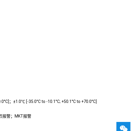
.0
°C
]；±1.0℃ [-35.0
°C
to -10.1
°C
; +50.1
°C
to +70.0°C]
迟报警；MKT报警