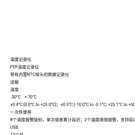
温度记录仪
PDF温度记录仪
带有内置NTC探头的数据记录仪
运输
温度
-30°C .. + 70°C
±0.4
°C
[0.0
°C
to +25.0
°C
]；±0.5
°C
[-10.0
°C
to -0.1
°C
; +25.1
°C
to +50
一次性使用
8个温度报警级别，
单次或者累计延迟；2个温度阈值报警，支持延
USB
12个月