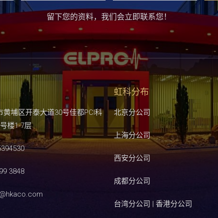
留下您的资料，我们会立即联系您！
虹科分布
市黄埔区开泰大道30号佳都PCI科
北京分公司
号楼1-7层
上海分公司
6394530
西安分公司
99 3848
成都分公司
s@hkaco.com
台湾分公司 | 香港分公司