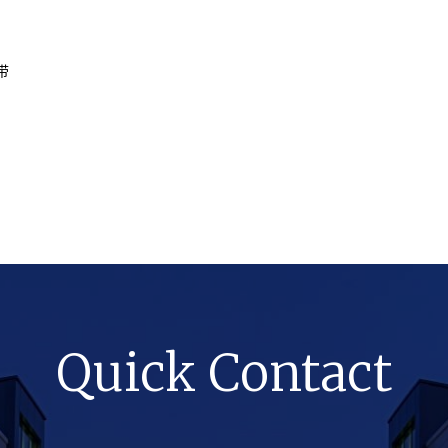
带
，
Quick Contact