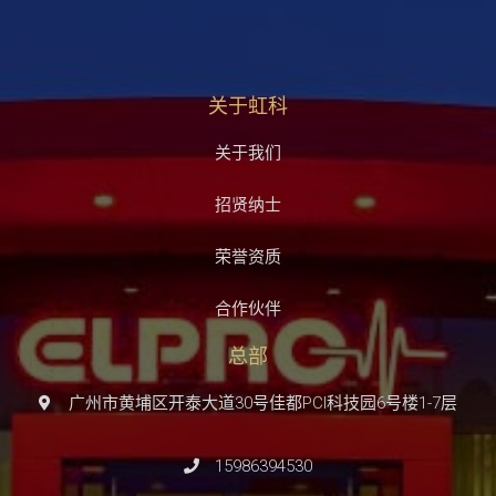
关于虹科
关于我们
招贤纳士
荣誉资质
合作伙伴
总部
广州市黄埔区开泰大道30号佳都PCI科技园6号楼1-7层
15986394530