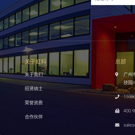
关于虹科
总部
关于我们
广州
技园6
招贤纳士
1598
荣誉资质
400 9
合作伙伴
sale