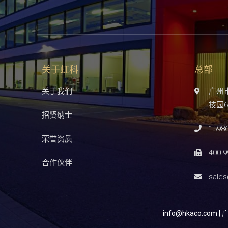
关于虹科
总部
关于我们
广州
技园6
招贤纳士
1598
荣誉资质
400 9
合作伙伴
sale
info@hkaco.com
|