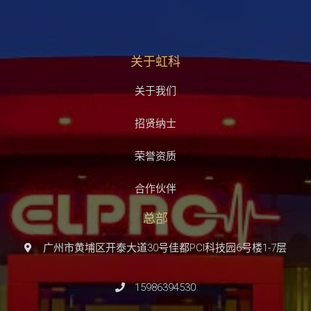
关于虹科
关于我们
招贤纳士
荣誉资质
合作伙伴
总部
广州市黄埔区开泰大道30号佳都PCI科技园6号楼1-7层
15986394530