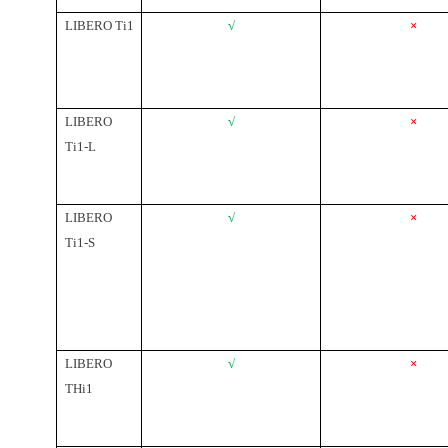
LIBERO T
i
1
√
×
LIBERO
√
×
T
i
1-
L
LIBERO
√
×
T
i
1-S
LIBERO
√
×
T
Hi1