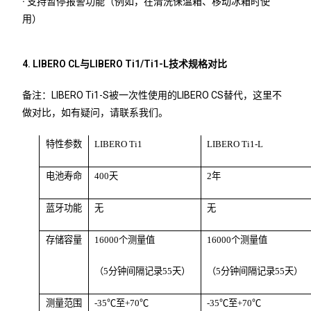
·
支持暂停报警功能（例如，在清洗保温箱、移动冰箱时使
用）
4. LIBERO CL与LIBERO Ti1/Ti1-L技术规格对比
备注：LIBERO Ti1-S被一次性使用的LIBERO CS替代，这里不
做对比，如有疑问，请联系我们。
特性参数
LIBERO Ti1
LIBERO Ti1-L
电池寿命
400天
2年
蓝牙功能
无
无
存储容量
16000个测量值
16000个测量值
（5分钟间隔记录55天）
（5分钟间隔记录55天）
测量范围
-35℃至+70℃
-35℃至+70℃