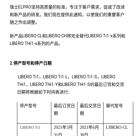
瑞士ELPRO坚持高质量的标准，专注于客户需求，促成了改进
和新产品的研发。我们现在提供此通知，以使我们的重要客户
随之作出调整。
新产品LIBERO CL和LIBERO CH将完全替代LIBERO Ti1-x系列和
LIBERO THi1-x系列的产品。
2.停产型号和停产日期
LIBERO Ti1，LIBERO Ti1-L，LIBERO Ti1-S，LIBERO
THi1，LIBERO THi1-Y和LIBERO THi1-S的最后订货和交货
日期将根据如下时间表进行：
停产型号
最后订货日
最后交货日
替代型号
期
期
LIBERO T
i
1
202
1
年
3
月
202
1
年
6
月
LIBERO CL
31
日
30
日