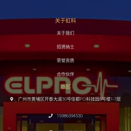
关于虹科
关于我们
招贤纳士
荣誉资质
合作伙伴
总部
广州市黄埔区开泰大道30号佳都PCI科技园6号楼1-7层
15986394530