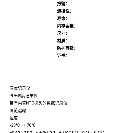
报警：
连接性：
寿命：
内存容量：
尺寸：
材质：
防护等级：
证书：
温度记录仪
PDF温度记录仪
带有内置NTC探头的数据记录仪
冷链运输
温度
-30°C .. + 70°C
±0.4
°C
[0.0
°C
to +25.0
°C
]；±0.5
°C
[-10.0
°C
to -0.1
°C
;