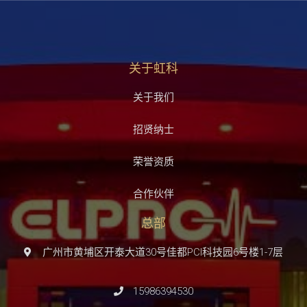
关于虹科
关于我们
招贤纳士
荣誉资质
合作伙伴
总部
广州市黄埔区开泰大道30号佳都PCI科技园6号楼1-7层
15986394530