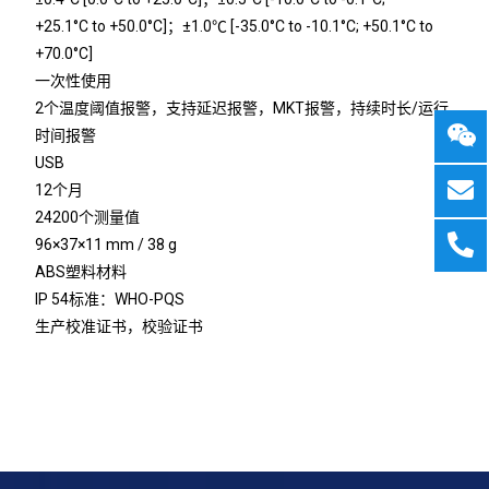
+25.1
°C
to +50.0
°C
]；±1.0℃ [-35.0
°C
to -10.1
°C
; +50.1
°C
to
+70.0°C]
一次性使用
2个温度阈值报警，支持延迟报警，MKT报警，持续时长/运行
时间报警
USB
12个月
24200个测量值
96×37×11 mm / 38 g
ABS塑料材料
IP 54标准：WHO-PQS
生产校准证书，校验证书